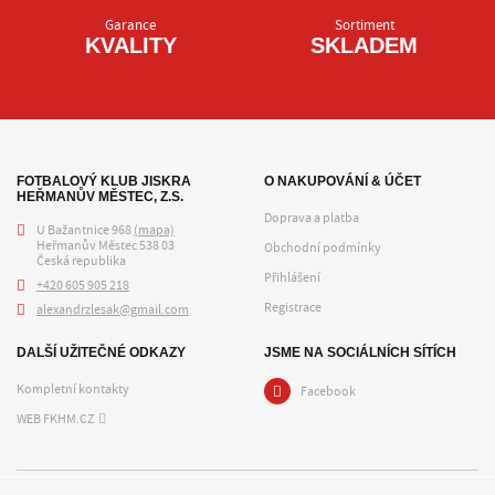
Garance
Sortiment
KVALITY
SKLADEM
FOTBALOVÝ KLUB JISKRA
O NAKUPOVÁNÍ & ÚČET
HEŘMANŮV MĚSTEC, Z.S.
Doprava a platba
U Bažantnice 968
(mapa)
Heřmanův Městec 538 03
Obchodní podmínky
Česká republika
Přihlášení
+420 605 905 218
Registrace
alexandrzlesak@gmail.com
DALŠÍ UŽITEČNÉ ODKAZY
JSME NA SOCIÁLNÍCH SÍTÍCH
Kompletní kontakty
Facebook
WEB FKHM.CZ