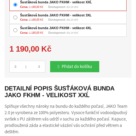
Šusťáková bunda JAKO FKHM - velikost XXĹ
Cena:
1 190,00 Kč
Dostupnost:
do 14 dní
Šusťáková bunda JAKO FKHM - velikost 3XL
Cena:
1 190,00 Kč
Dostupnost:
do 14 dní
Šusťáková bunda JAKO FKHM - velikost 4XL
Cena:
1 190,00 Kč
Dostupnost:
do 14 dní
1 190,00 Kč
Přidat do košíku
Počet
DETAILNÍ POPIS ŠUSŤÁKOVÁ BUNDA
JAKO FKHM - VELIKOST XXĹ
Splňuje všechny nároky na bundu do každého počasí, JAKO Team
2.0 je vyrobena ze 100% polyesteru. Vysoce funkční vodoodpudivý
svršek s PU zátěrem vás udrží v suchu za každého počasí. Kapuce,
prodloužená záda a elastické vázání vás ochrání před větrem a
deštěm.