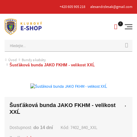
+420 605 905 218
alexandrzlesak@gmail.com
Hledat
Úvod
Bundy a kabáty
Šusťáková bunda JAKO FKHM - velikost XXĹ
Šusťáková bunda JAKO FKHM - velikost
XXĹ
Dostupnost:
Kód:
7402_840_XXL
do 14 dní