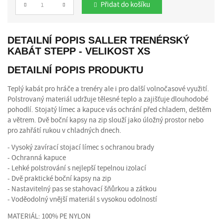
Přidat do košíku
Počet
DETAILNÍ POPIS SALLER TRENÉRSKÝ
KABÁT STEPP - VELIKOST XS
DETAILNÍ POPIS PRODUKTU
Teplý kabát pro hráče a trenéry ale i pro další volnočasové využití.
Polstrovaný materiál udržuje tělesné teplo a zajišťuje dlouhodobé
pohodlí. Stojatý límec a kapuce vás ochrání před chladem, deštěm
a větrem. Dvě boční kapsy na zip slouží jako úložný prostor nebo
pro zahřátí rukou v chladných dnech.
- Vysoký zavírací stojací límec s ochranou brady
- Ochranná kapuce
- Lehké polstrování s nejlepší tepelnou izolací
- Dvě praktické boční kapsy na zip
- Nastavitelný pas se stahovací šňůrkou a zátkou
- Voděodolný vnější materiál s vysokou odolností
MATERIÁL: 100% PE NYLON