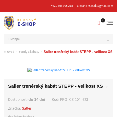
+420 605 905 218
alexandrzlesak@gmail.com
Hledat
Úvod
Bundy a kabáty
Saller trenérský kabát STEPP - velikost XS
Saller trenérský kabát STEPP - velikost XS
Dostupnost:
Kód:
PRO_CZ-104_623
do 14 dní
Značka:
Saller
dodáváme bez loga