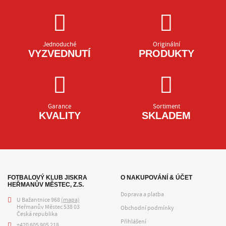
Jednoduché
Originální
VYZVEDNUTÍ
PRODUKTY
Garance
Sortiment
KVALITY
SKLADEM
FOTBALOVÝ KLUB JISKRA
O NAKUPOVÁNÍ & ÚČET
HEŘMANŮV MĚSTEC, Z.S.
Doprava a platba
U Bažantnice 968
(mapa)
Heřmanův Městec 538 03
Obchodní podmínky
Česká republika
Přihlášení
+420 605 905 218