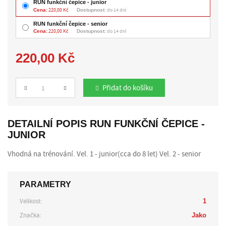
RUN funkční čepice - junior
Cena:
220,00 Kč
Dostupnost:
do 14 dní
RUN funkční čepice - senior
Cena:
220,00 Kč
Dostupnost:
do 14 dní
220,00 Kč
Přidat do košíku
Počet
DETAILNÍ POPIS RUN FUNKČNÍ ČEPICE -
JUNIOR
Vhodná na trénování. Vel. 1 - junior(cca do 8 let) Vel. 2 - senior
PARAMETRY
Velikost:
1
Značka:
Jako