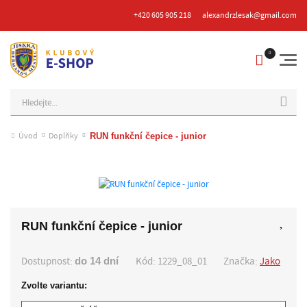
+420 605 905 218
alexandrzlesak@gmail.com
Hledat
Úvod
Doplňky
RUN funkční čepice - junior
RUN funkční čepice - junior
Dostupnost:
Kód:
1229_08_01
Značka:
Jako
do 14 dní
Zvolte variantu: